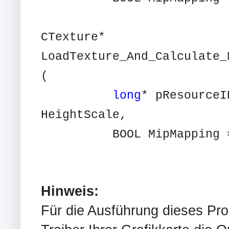
CTexture*
LoadTexture_And_Calculate_
(
long
* pResource
HeightScale,
BOOL MipMapping = 
Hinweis:
Für die Ausführung dieses Pr