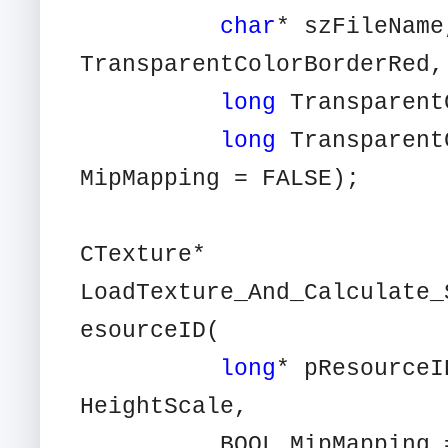
char
* szFileNam
TransparentColorBorderRed,
long
Transparent
long
Transparent
MipMapping = FALSE);
CTexture*
LoadTexture_And_Calculate_
esourceID(
long
* pResource
HeightScale,
BOOL MipMapping = 