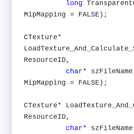
long
Transparent
MipMapping = FALSE);
CTexture*
LoadTexture_And_Calculate_
ResourceID,
char
* szFileNam
MipMapping = FALSE);
CTexture* LoadTexture_And_
ResourceID,
char
* szFileNam