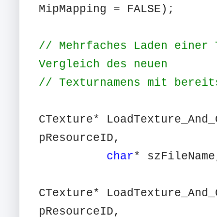
MipMapping = FALSE);
// Mehrfaches Laden einer 
Vergleich des neuen
// Texturnamens mit bereit
CTexture* LoadTexture_And_
pResourceID,
char
* szFileName
CTexture* LoadTexture_And_
pResourceID,