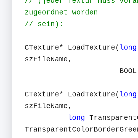
// (jeder Textur muss vora
zugeordnet worden
// sein):
CTexture* LoadTexture(
long
szFileName,
BOOL MipMappi
CTexture* LoadTexture(
long
szFileName,
long
Transparent
TransparentColorBorderGree